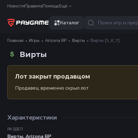
Новости
Правила
Помощь
Ещё
Каталог
Главная
Игры
Arizona RP
Вирты
Вирты [S_K_Y]
Вирты
Лот закрыт продавцом
Продавец временно скрыл лот.
Характеристики
РАЗДЕЛ
Вирты
,
Arizona RP