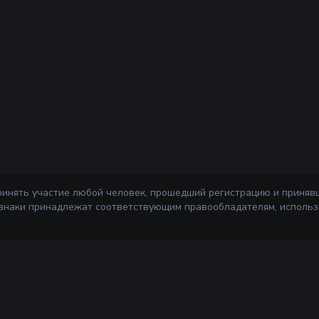
ринять участие любой человек, прошедший регистрацию и приняв
 знаки принадлежат соответствующим правообладателям, использ
Информа
ажи
Правила сер
Агентский д