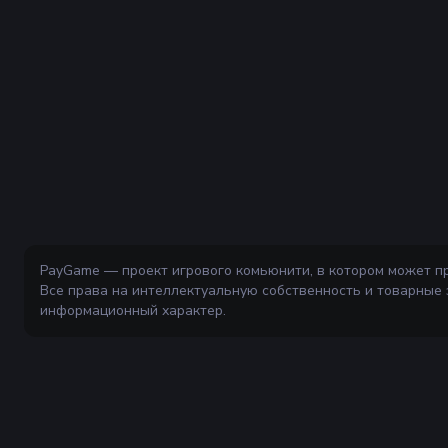
PayGame — проект игрового комьюнити, в котором может п
Все права на интеллектуальную собственность и товарные
информационный характер.
Ваш надёжный и безопасный маркетплейс для покупки и прод
внутриигровых ценностей