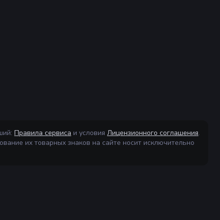
ший:
Правила сервиса
и условия
Лицензионного соглашения
.
ование их товарных знаков на сайте носит исключительно
ция
О сайте
Связь
виса
О проекте
Контакты
оговор
Новости
Помощь