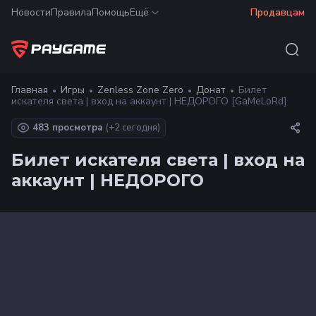
Новости
Правила
Помощь
Ещё
Продавцам
Главная
Игры
Zenless Zone Zero
Донат
Билет
искателя света | вход на аккаунт | НЕДОРОГО [GaMeLoRd]
483 просмотра
(+
2
сегодня)
Билет искателя света | вход на
аккаунт | НЕДОРОГО