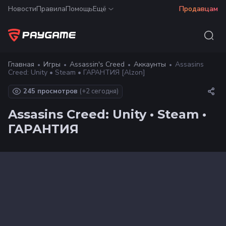
Новости
Правила
Помощь
Ещё
Продавцам
Главная
Игры
Assassin's Creed
Аккаунты
Assasins
Creed: Unity • Steam • ГАРАНТИЯ [Alzon]
245 просмотров
(+
2
сегодня)
Assasins Creed: Unity • Steam •
ГАРАНТИЯ