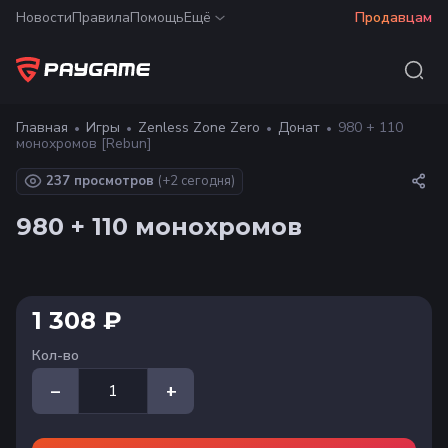
Новости
Правила
Помощь
Ещё
Продавцам
Главная
Игры
Zenless Zone Zero
Донат
980 + 110
монохромов [Rebun]
237 просмотров
(+
2
сегодня)
980 + 110 монохромов
1 308 ₽
Кол-во
–
+