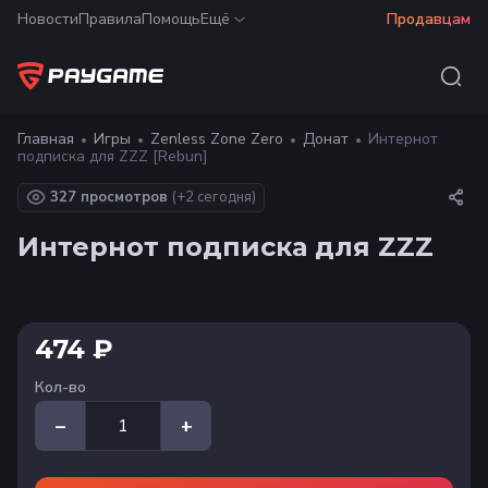
Новости
Правила
Помощь
Ещё
Продавцам
Главная
Игры
Zenless Zone Zero
Донат
Интернот
подписка для ZZZ [Rebun]
327 просмотров
(+
2
сегодня)
Интернот подписка для ZZZ
474 ₽
Кол-во
–
+