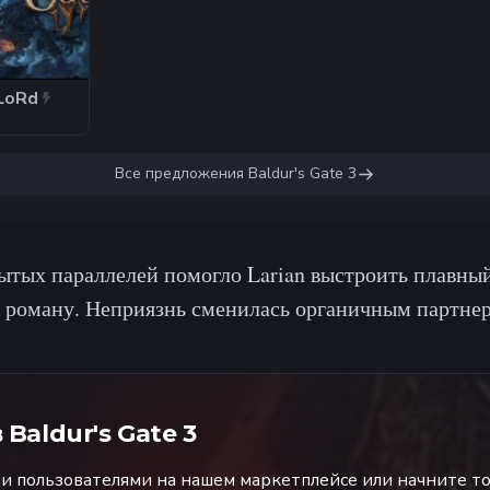
LoRd
Все предложения
Baldur's Gate 3
тых параллелей помогло Larian выстроить плавный
 роману. Неприязнь сменилась органичным партнер
в
Baldur's Gate 3
 пользователями на нашем маркетплейсе или начните то