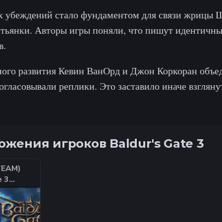
х убеждений стало фундаментом для связи жрицы 
тьянки. Авторы игры поняли, что пишут идентичные
в.
ного развития Кевин ВанОрд и Джон Коркоран объе
огласовывали реплики. Это заставило иначе взгляну
жения игроков Baldur's Gate 3
TEAM)
e 3
UXE
|
фтом |