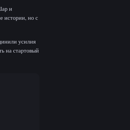
Шар и
 истории, но с
динили усилия
ть на стартовый