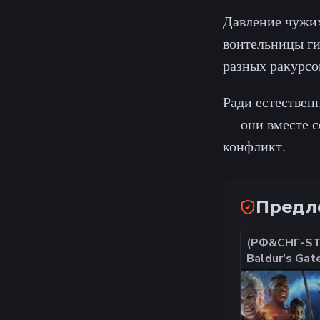
Давление чужи
воительницы ги
разных ракурсо
Ради естествен
— они вместе с
конфликт.
Предло
(РФ&СНГ-S
Baldur's Gat
DIGITAL DEL
EDITION DLC 
передача ги