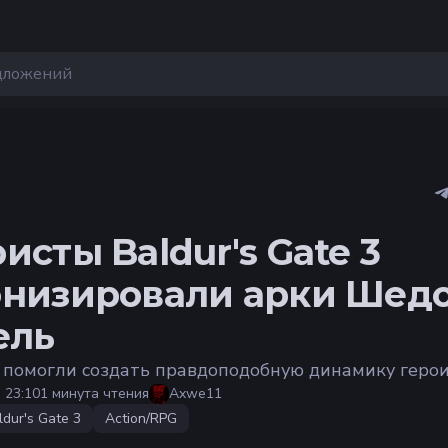
исты Baldur's Gate 3
низировали арки Шедо
ель
 помогли создать правдоподобную динамику геро
 23:10
1 минута чтения
Axwe11
ldur's Gate 3
Action/RPG