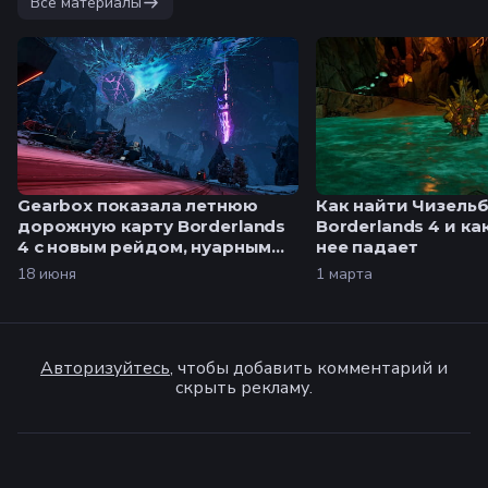
Все материалы
Gearbox показала летнюю
Как найти Чизельб
дорожную карту Borderlands
Borderlands 4 и ка
4 с новым рейдом, нуарным
нее падает
DLC и персонажем Loveless
18 июня
1 марта
Авторизуйтесь
, чтобы добавить комментарий и
скрыть рекламу.