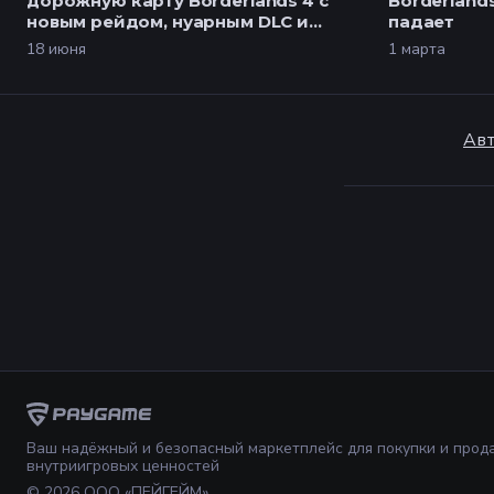
дорожную карту Borderlands 4 с
Borderlands
новым рейдом, нуарным DLC и
падает
персонажем Loveless
18 июня
1 марта
Авт
Ваш надёжный и безопасный маркетплейс для покупки и прод
внутриигровых ценностей
©
2026
ООО «ПЕЙГЕЙМ»