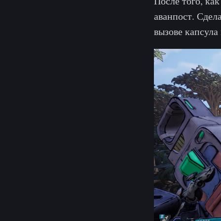
После того, ка
аванпост. Сдел
вызове капсула