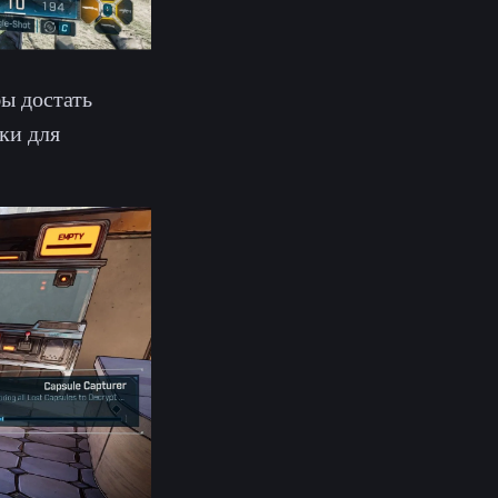
бы достать
ки для