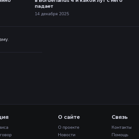
зино
в Borderlands 4 и какой лут с него
падает
14 декабря 2025
аму.
ция
О сайте
Связь
виса
О проекте
Контакты
оговор
Новости
Помощь