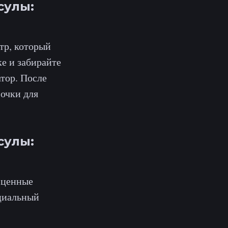
сулы:
тр, который
е и забирайте
тор. После
 очки для
сулы:
 ценные
ециальный