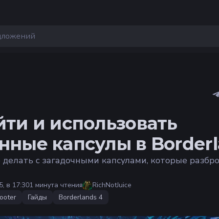
йти и использовать
нные капсулы в Borderl
о делать с загадочными капсулами, которые разбр
, в 17:30
1 минута чтения
RichNotJuice
ooter
Гайды
Borderlands 4