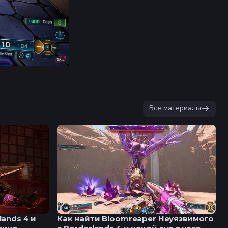
Все материалы
ands 4 и
Как найти Bloomreaper Неуязвимого