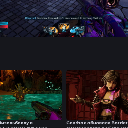
Чизельбеллу в
Gearbox обновила Borderl