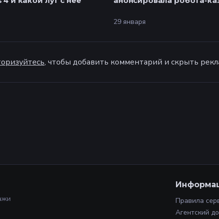
 4 и какой лут с нее
анонсировала робота-ка
29 января
оризуйтесь
, чтобы добавить комментарий и скрыть рекл
Информа
ажи
Правила сер
Агентский д