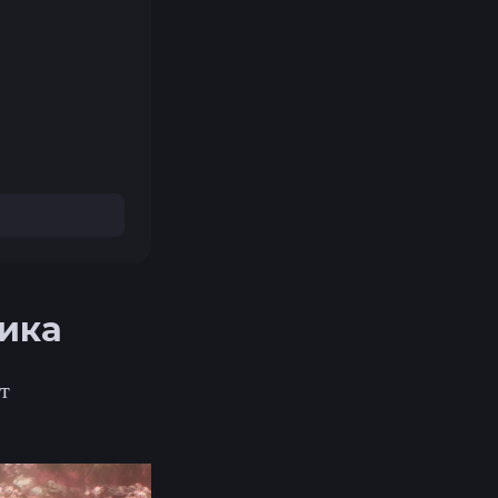
ника
т