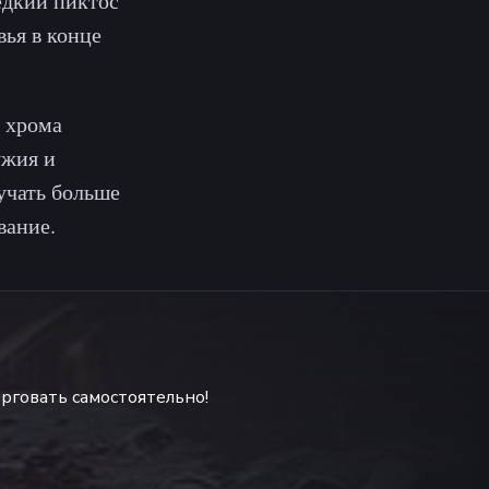
едкий пиктос
вья в конце
а хрома
ужия и
лучать больше
вание.
рговать самостоятельно!