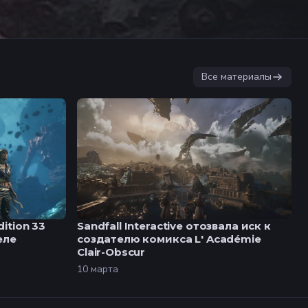
Все материалы
ition 33
Sandfall Interactive отозвала иск к
еле
создателю комикса L' Académie
Clair-Obscur
10 марта