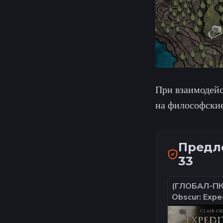
При взаимодейс
на философские
Предло
33
(ГЛОБАЛ-ПК)
Obscur: Expe
[Deluxe Editi
ключ активац