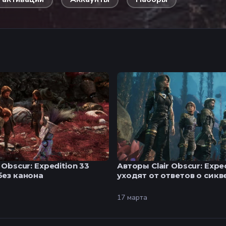
 Obscur: Expedition 33
Авторы Clair Obscur: Exped
без канона
уходят от ответов о сикв
17 марта