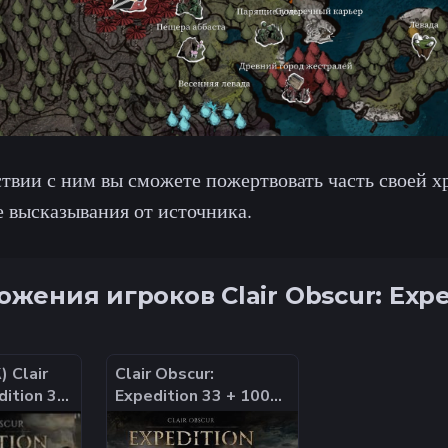
твии с ним вы сможете пожертвовать часть своей х
 высказывания от источника.
жения игроков Clair Obscur: Expe
 Clair
Clair Obscur:
dition 33
Expedition 33 + 1000
on] |
ИГР - Оффлайн
ии |
Аккаунт Steam