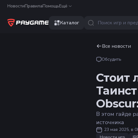
Новости
Правила
Помощь
Ещё
Каталог
Все новости
Обсудить
Стоит 
Таинст
Obscur:
В этом гайде р
источника
23 мая 2025, в 0
Новости игр
JR