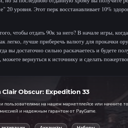
, но за последнюю отданную хрому вы получите р
е" 20 уровня. Этот перк восстанавливает 10% здоро
того, чтобы отдать 90к за него? В начале игры, когд
так легко, лучше приберечь валюту для прокачки ор
гда вы достаточно сильно раскачаетесь и будете по
, можете вернуться к источнику и сделать пожертво
в
Clair Obscur: Expedition 33
 пользователями на нашем маркетплейсе или начните то
омиссией и надежным гарантом от PayGame.
 активации
Аккаунты
Наборы