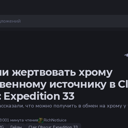
ли жертвовать хрому
венному источнику в Cl
 Expedition 33
ассказали, что можно получить в обмен на хрому у
8:00
1 минута чтения
RichNotJuice
PG
Гайды
Clair Obscur: Expedition 33