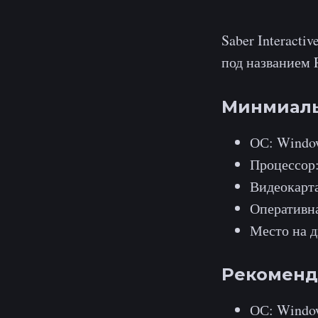
Saber Interact
под названием R
Минмиаль
ОС: Window
Процессор:
Видеокарта
Оперативна
Место на д
Рекоменд
ОС: Window