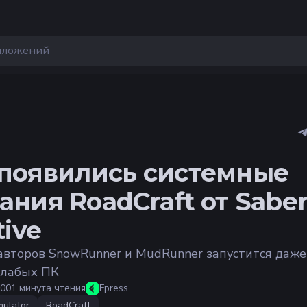
 появились системные
ания RoadCraft от Sabe
tive
авторов SnowRunner и MudRunner запустится даже
слабых ПК
:00
1 минута чтения
Fpress
mulator
RoadCraft