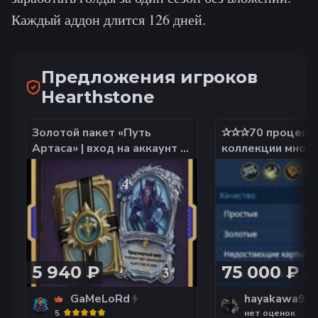
Каждый аддон длится 126 дней.
Предложения игроков
Hearthstone
Золотой пакет «Путь
✰✰✰70 процент
Артаса» | вход на аккаунт |
коллекции много
НЕДОРОГО
огромное кол-во
пыли✰✰✰
5 940 ₽
75 000 ₽
GaMeLoRd
hayakawa9
5
нет оценок