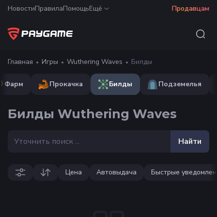
Новости
Правила
Помощь
Ещё
Продавцам
Главная
Игры
Wuthering Waves
Билды
Фарм
Прокачка
Билды
Подземелья
Билды Wuthering Waves
Найти
Цена
Автовыдача
Быстрые уведомлен