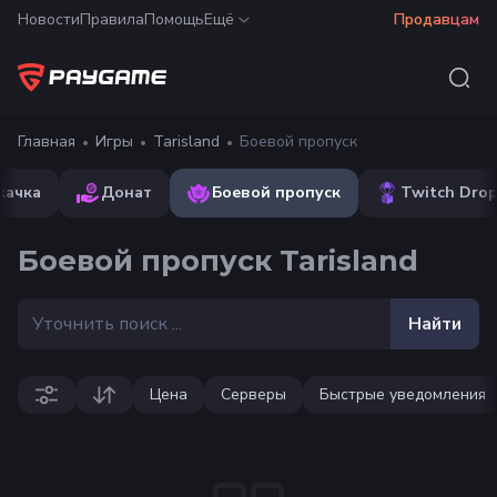
Новости
Правила
Помощь
Ещё
Продавцам
Главная
Игры
Tarisland
Боевой пропуск
качка
Донат
Боевой пропуск
Twitch Dro
Боевой пропуск Tarisland
Найти
Цена
Серверы
Быстрые уведомления