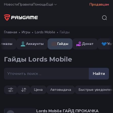
Новости
Правила
Помощь
Ещё
Продавцам
Главная
Игры
Lords Mobile
Гайды
Алмазы
Аккаунты
Гайды
Донат
Ус
Гайды Lords Mobile
Найти
Цена
Автовыдача
Быстрые уведомлен
Lords Mobile ГАЙД ПРОКАЧКА