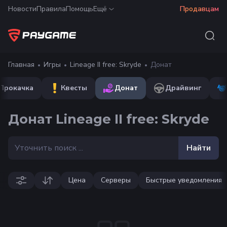
Новости
Правила
Помощь
Ещё
Продавцам
Главная
Игры
Lineage II free: Skryde
Донат
Прокачка
Квесты
Донат
Драйвинг
Донат Lineage II free: Skryde
Найти
Цена
Серверы
Быстрые уведомления