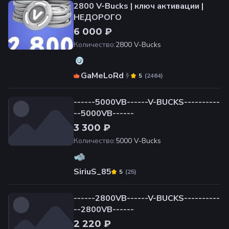
2800 V-Bucks | ключ активации |
НЕДОРОГО
6 000 ₽
Количество
:
2800 V-Bucks
GaMeLoRd
(
2464
)
5
------5000VB------V-BUCKS----------
--5000VB------
3 300 ₽
Количество
:
5000 V-Bucks
SiriuS_85
(
25
)
5
------2800VB------V-BUCKS----------
--2800VB------
2 220 ₽