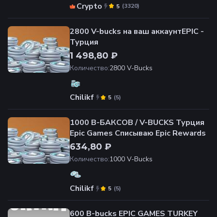
Crypto
(
3320
)
5
2800 V-bucks на ваш аккаунтEPIC -
Турция
1 498,80 ₽
Количество
:
2800 V-Bucks
Chilikf
(
5
)
5
1000 В-БАКСОВ / V-BUCKS Турция
Epic Games Списываю Epic Rewards
634,80 ₽
Количество
:
1000 V-Bucks
Chilikf
(
5
)
5
600 B-bucks EPIC GAMES TURKEY