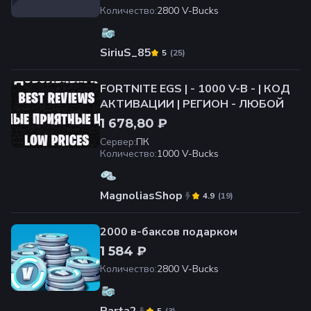
Количество
:
2800 V-Bucks
SiriuS_85
(
25
)
5
FORTNITE EGS | - 1000 V-B - | КОД
АКТИВАЦИИ | РЕГИОН - ЛЮБОЙ
1 678,80 ₽
Сервер
:
ПК
Количество
:
1000 V-Bucks
MagnoliasShop
(
19
)
4.9
2000 в-баксов подарком
1 584 ₽
Количество
:
2800 V-Bucks