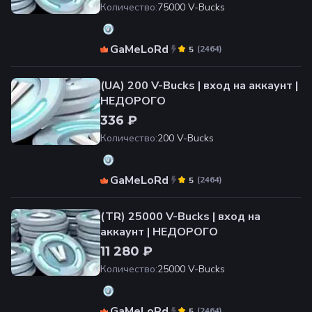
Количество
:
75000 V-Bucks
GaMeLoRd
(
2464
)
5
(UA) 200 V-Bucks | вход на аккаунт |
НЕДОРОГО
336 ₽
Количество
:
200 V-Bucks
GaMeLoRd
(
2464
)
5
(TR) 25000 V-Bucks | вход на
аккаунт | НЕДОРОГО
11 280 ₽
Количество
:
25000 V-Bucks
GaMeLoRd
(
2464
)
5