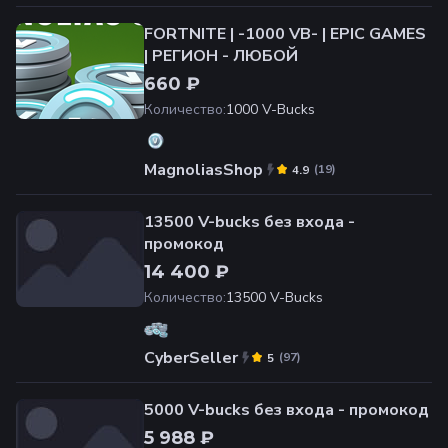
FORTNITE | -1000 VB- | EPIC GAMES
| РЕГИОН - ЛЮБОЙ
660 ₽
Количество
:
1000 V-Bucks
MagnoliasShop
(
19
)
4.9
13500 V-bucks без входа -
промокод
14 400 ₽
Количество
:
13500 V-Bucks
CyberSeller
(
97
)
5
5000 V-bucks без входа - промокод
5 988 ₽