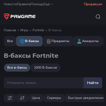
Новости
Правила
Помощь
Ещё
Продавцам
Главная
Игры
Fortnite
В-баксы
Все
В-баксы
Предметы
Аккаунты
В-баксы Fortnite
Все
в-баксы
1000 В-Баксов
Найти
Цена
Серверы
Быстрые уведомления