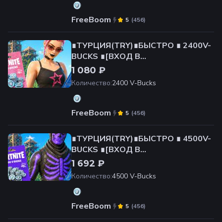
FreeBoom
(
456
)
5
∎ТУРЦИЯ(TRY)∎БЫСТРО ∎ 2400V-
BUCKS ∎[ВХОД В
АККАУНТ]+СМЕНА РЕГИОНА
1 080 ₽
Количество
:
2400 V-Bucks
FreeBoom
(
456
)
5
∎ТУРЦИЯ(TRY)∎БЫСТРО ∎ 4500V-
BUCKS ∎[ВХОД В
АККАУНТ]+СМЕНА РЕГИОНА
1 692 ₽
Количество
:
4500 V-Bucks
FreeBoom
(
456
)
5