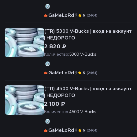
GaMeLoRd
(
2464
)
5
(TR) 5300 V-Bucks | вход на аккаунт
| НЕДОРОГО
2 820 ₽
Количество
:
5300 V-Bucks
GaMeLoRd
(
2464
)
5
(TR) 4500 V-Bucks | вход на аккаунт
| НЕДОРОГО
2 100 ₽
Количество
:
4500 V-Bucks
GaMeLoRd
(
2464
)
5