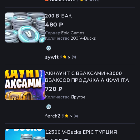
200 В-БАК
480 ₽
Сервер
:
Epic Games
Количество
:
200 V-Bucks
sywit
(
9
)
5
АККАУНТ С ВБАКСАМИ +3000
ВБАКСОВ ПРОДАЖА АККАУНТА
720 ₽
Количество
:
Другое
ferch2
(
6
)
5
12500 V-Bucks EPIC ТУРЦИЯ