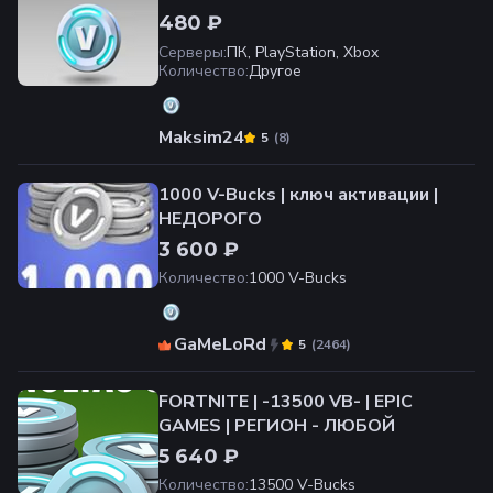
480 ₽
Серверы
:
ПК, PlayStation, Xbox
Количество
:
Другое
Maksim24
(
8
)
5
1000 V-Bucks | ключ активации |
НЕДОРОГО
3 600 ₽
Количество
:
1000 V-Bucks
GaMeLoRd
(
2464
)
5
FORTNITE | -13500 VB- | EPIC
GAMES | РЕГИОН - ЛЮБОЙ
5 640 ₽
Количество
:
13500 V-Bucks