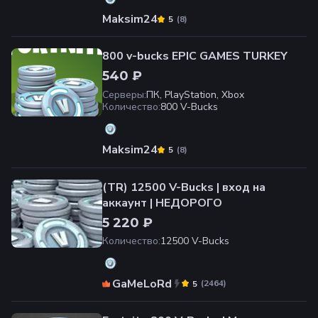
Maksim24
(
8
)
5
800 v-bucks EPIC GAMES TURKEY
540 ₽
Серверы
:
ПК, PlayStation, Xbox
Количество
:
800 V-Bucks
Maksim24
(
8
)
5
(TR) 12500 V-Bucks | вход на
аккаунт | НЕДОРОГО
5 220 ₽
Количество
:
12500 V-Bucks
GaMeLoRd
(
2464
)
5