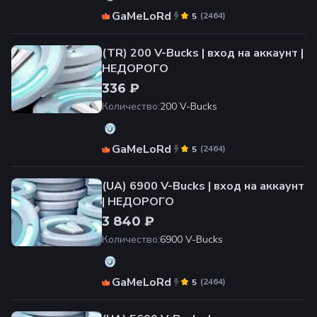
GaMeLoRd
(
2464
)
5
(TR) 200 V-Bucks | вход на аккаунт |
НЕДОРОГО
336 ₽
Количество
:
200 V-Bucks
GaMeLoRd
(
2464
)
5
(UA) 6900 V-Bucks | вход на аккаунт
| НЕДОРОГО
3 840 ₽
Количество
:
6900 V-Bucks
GaMeLoRd
(
2464
)
5