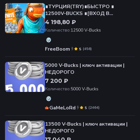
∎ТУРЦИЯ(TRY)∎БЫСТРО ∎
12500V-BUCKS ∎[ВХОД В
АККАУНТ]+СМЕНА РЕГИОНА
4 198,80 ₽
Количество
:
12500 V-Bucks
FreeBoom
(
456
)
5
5000 V-Bucks | ключ активации |
НЕДОРОГО
7 200 ₽
Количество
:
5000 V-Bucks
GaMeLoRd
(
2464
)
5
13500 V-Bucks | ключ активации |
НЕДОРОГО
17 040 ₽