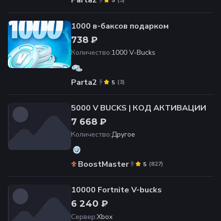
Parta2
(
3
)
5
1000 в-баксов подарком
738 ₽
Количество
:
1000 V-Bucks
Parta2
(
3
)
5
5000 V BUCKS | КОД АКТИВАЦИИ
7 668 ₽
Количество
:
Другое
BoostMaster
(
827
)
5
10000 Fortnite V-bucks
6 240 ₽
Сервер
:
Xbox