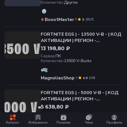
Количество
:
Другое
BoostMaster
(
827
)
5
FORTNITE EGS | - 13500 V-B - | КОД
АКТИВАЦИИ | РЕГИОН -
НИДЕРЛАНДЫ
13 198,80 ₽
Сервер
:
ПК
Количество
:
13500 V-Bucks
MagnoliasShop
(
19
)
4.9
FORTNITE EGS | - 5000 V-B - | КОД
АКТИВАЦИИ | РЕГИОН -
НИДЕРЛАНДЫ
5 638,80 ₽
Сервер
:
ПК
Количество
:
5000 V-Bucks
Каталог
Избранное
Покупки
Чаты
Профиль