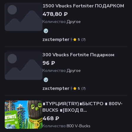
1500 Vbucks Fortniter ПОДАРКОМ
478,80 ₽
Количество
:
Другое
zxctempter
(
7
)
5
300 Vbucks Fortnite Подарком
96 ₽
Количество
:
Другое
zxctempter
(
7
)
5
∎ТУРЦИЯ(TRY)∎БЫСТРО ∎ 800V-
BUCKS ∎[ВХОД В
АККАУНТ]+СМЕНА РЕГИОНА
468 ₽
Количество
:
800 V-Bucks