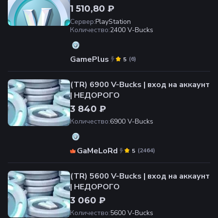
1 510,80 ₽
Сервер
:
PlayStation
Количество
:
2400 V-Bucks
GamePlus
(
6
)
5
(TR) 6900 V-Bucks | вход на аккаунт
| НЕДОРОГО
3 840 ₽
Количество
:
6900 V-Bucks
GaMeLoRd
(
2464
)
5
(TR) 5600 V-Bucks | вход на аккаунт
| НЕДОРОГО
3 060 ₽
Количество
:
5600 V-Bucks