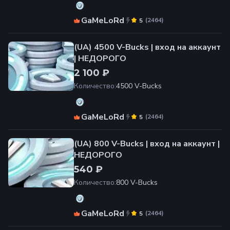
GaMeLoRd
(
2464
)
5
(UA) 4500 V-Bucks | вход на аккаунт
| НЕДОРОГО
2 100 ₽
Количество
:
4500 V-Bucks
GaMeLoRd
(
2464
)
5
(UA) 800 V-Bucks | вход на аккаунт |
НЕДОРОГО
540 ₽
Количество
:
800 V-Bucks
GaMeLoRd
(
2464
)
5