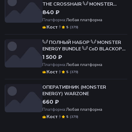
THE CROSSHAIR 𓆩𓆪 MONSTER
ENERGY CoD 𓆩𓆪 PC / Xbox / PS 𓆩𓆪
840 ₽
Платформа
:
Любая платформа
Кост
(
379
)
5
𓆩𓆪 ПОЛНЫЙ НАБОР 𓆩𓆪 MONSTER
ENERGY BUNDLE 𓆩𓆪 CoD BLACKOPS
7 𓆩𓆪 PC / Xbox / PS 𓆩𓆪
1 500 ₽
Платформа
:
Любая платформа
Кост
(
379
)
5
ОПЕРАТИВНИК (MONSTER
ENERGY) WARZONE
660 ₽
Платформа
:
Любая платформа
Кост
(
379
)
5