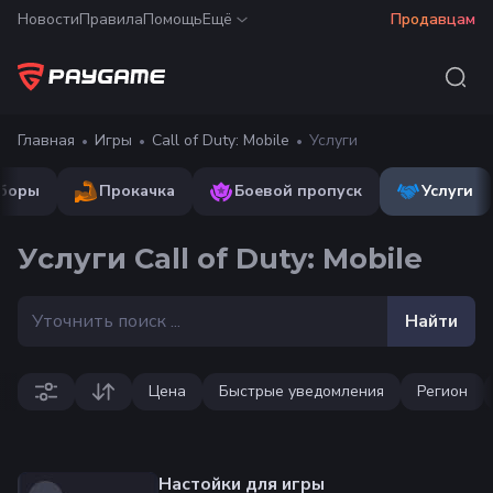
Новости
Правила
Помощь
Ещё
Продавцам
Главная
Игры
Call of Duty: Mobile
Услуги
боры
Прокачка
Боевой пропуск
Услуги
Услуги Call of Duty: Mobile
Найти
Цена
Быстрые уведомления
Регион
Настойки для игры