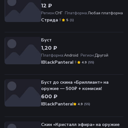
12 ₽
Регион
:
СНГ
Платформа
:
Любая платформа
Стрида
(
1
)
5
Буст
1,20 ₽
Платформа
:
Android
Регион
:
Другой
IBlackPanteraI
(
55
)
4.9
Буст до скина «Бриллиант» на
оружие — 500₽ + комисия!
600 ₽
IBlackPanteraI
(
55
)
4.9
Скин «Кристалл эфира» на оружие