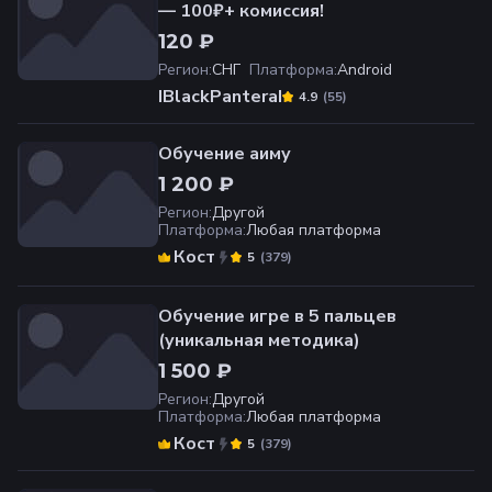
— 100₽+ комиссия!
120 ₽
Регион
:
СНГ
Платформа
:
Android
IBlackPanteraI
(
55
)
4.9
Обучение аиму
1 200 ₽
Регион
:
Другой
Платформа
:
Любая платформа
Кост
(
379
)
5
Обучение игре в 5 пальцев
(уникальная методика)
1 500 ₽
Регион
:
Другой
Платформа
:
Любая платформа
Кост
(
379
)
5