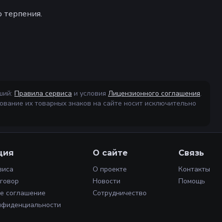
о терпения.
ший:
Правила сервиса
и условия
Лицензионного соглашения
.
ование их товарных знаков на сайте носит исключительно
ция
О сайте
Связь
виса
О проекте
Контакты
оговор
Новости
Помощь
е соглашение
Сотрудничество
нфиденциальности