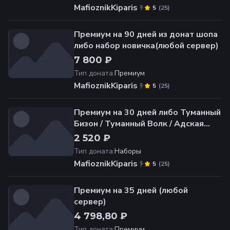
MafioznikKiparis
(
25
)
5
Премиум на 90 дней из донат шопа
либо набор новичка(любой сервер)
7 800 ₽
Тип доната
:
Премиум
MafioznikKiparis
(
25
)
5
Премиум на 30 дней либо Туманный
Бизон / Туманный Волк / Адская
Лошадь
2 520 ₽
Тип доната
:
Наборы
MafioznikKiparis
(
25
)
5
Премиум на 35 дней (любой
сервер)
4 798,80 ₽
Тип доната
:
Премиум