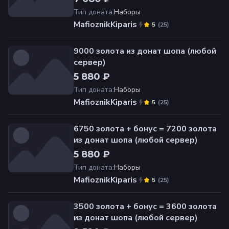
Тип доната
:
Наборы
MafioznikKiparis
(
25
)
5
9000 золота из донат шопа (любой
сервер)
5 880 ₽
Тип доната
:
Наборы
MafioznikKiparis
(
25
)
5
6750 золота + бонус = 7200 золота
из донат шопа (любой сервер)
5 880 ₽
Тип доната
:
Наборы
MafioznikKiparis
(
25
)
5
3500 золота + бонус = 3600 золота
из донат шопа (любой сервер)