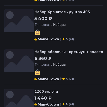
Набор Хранитель душ за 40$
5 400 ₽
Тип доната
:
Наборы
ManyClown
(
24
)
5
Набор оболочки+ премиум + золото
6 360 ₽
Тип доната
:
Наборы
ManyClown
(
24
)
5
1200 золота
1 440 ₽
ManyClown
(
24
)
5