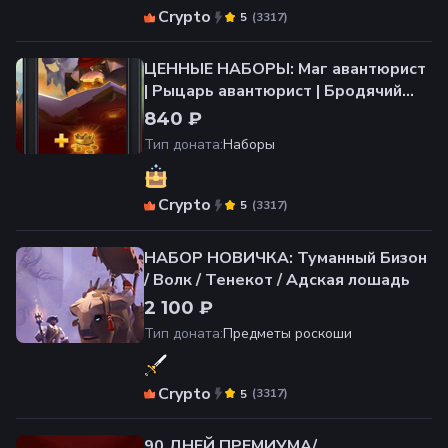
Crypto
(
3317
)
5
ЦЕННЫЕ НАБОРЫ: Маг авантюрист
| Рыцарь авантюрист | Бродячий
авантюрист
840 ₽
Тип доната
:
Наборы
Crypto
(
3317
)
5
НАБОР НОВИЧКА: Туманный Бизон
/ Волк / Тенекот / Адская лошадь
2 100 ₽
Тип доната
:
Предметы роскоши
Crypto
(
3317
)
5
90 ДНЕЙ ПРЕМИУМА/