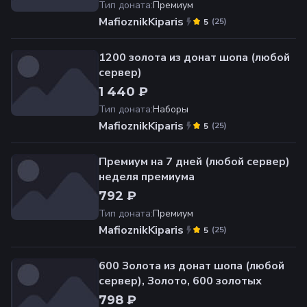
Тип доната
:
Премиум
MafioznikKiparis
(
25
)
5
1200 золота из донат шопа (любой
сервер)
1 440 ₽
Тип доната
:
Наборы
MafioznikKiparis
(
25
)
5
Премиум на 7 дней (любой сервер)
неделя премиума
792 ₽
Тип доната
:
Премиум
MafioznikKiparis
(
25
)
5
600 Золота из донат шопа (любой
сервер), Золото, 600 золотых
798 ₽