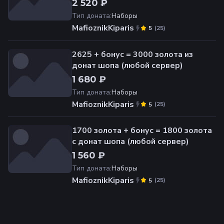
2 520 ₽
Тип доната
:
Наборы
MafioznikKiparis
(
25
)
5
2625 + бонус = 3000 золота из
донат шопа (любой сервер)
1 680 ₽
Тип доната
:
Наборы
MafioznikKiparis
(
25
)
5
1700 золота + бонус = 1800 золота
с донат шопа (любой сервер)
1 560 ₽
Тип доната
:
Наборы
MafioznikKiparis
(
25
)
5