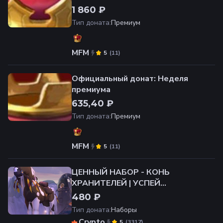
1 860 ₽
Тип доната
:
Премиум
MFM
(
11
)
5
Официальный донат: Неделя
премиума
635,40 ₽
Тип доната
:
Премиум
MFM
(
11
)
5
ЦЕННЫЙ НАБОР - КОНЬ
ХРАНИТЕЛЕЙ | УСПЕЙ
ПРИОБРЕСТИ
480 ₽
Тип доната
:
Наборы
Crypto
(
3317
)
5