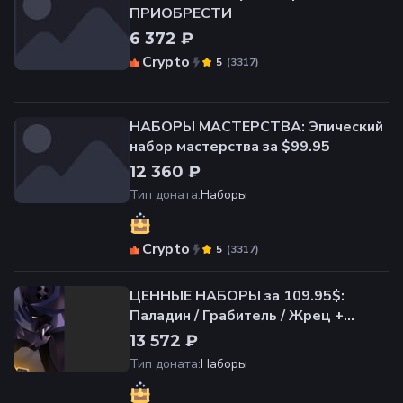
ПРИОБРЕСТИ
6 372 ₽
Crypto
(
3317
)
5
НАБОРЫ МАСТЕРСТВА: Эпический
набор мастерства за $99.95
12 360 ₽
Тип доната
:
Наборы
Crypto
(
3317
)
5
ЦЕННЫЕ НАБОРЫ за 109.95$:
Паладин / Грабитель / Жрец +
19.000 ЗОЛОТО
13 572 ₽
Тип доната
:
Наборы