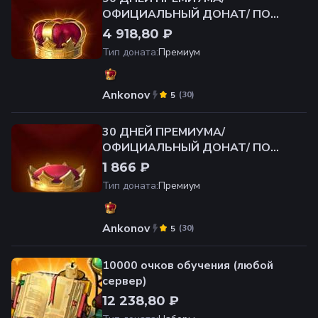
ОФИЦИАЛЬНЫЙ ДОНАТ/ ПО
ВХОДУ НА САЙТ
4 918,80 ₽
Тип доната
:
Премиум
Ankonov
(
30
)
5
30 ДНЕЙ ПРЕМИУМА/
ОФИЦИАЛЬНЫЙ ДОНАТ/ ПО
ВХОДУ НА САЙТ
1 866 ₽
Тип доната
:
Премиум
Ankonov
(
30
)
5
10000 очков обучения (любой
сервер)
12 238,80 ₽