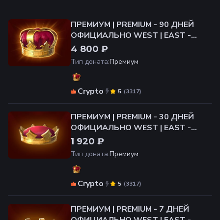
ПРЕМИУМ | PREMIUM - 90 ДНЕЙ
ОФИЦИАЛЬНО WEST | EAST -
ЛЮБОЙ СЕРВЕР
4 800 ₽
Тип доната
:
Премиум
Crypto
(
3317
)
5
ПРЕМИУМ | PREMIUM - 30 ДНЕЙ
ОФИЦИАЛЬНО WEST | EAST -
ЛЮБОЙ СЕРВЕР
1 920 ₽
Тип доната
:
Премиум
Crypto
(
3317
)
5
ПРЕМИУМ | PREMIUM - 7 ДНЕЙ