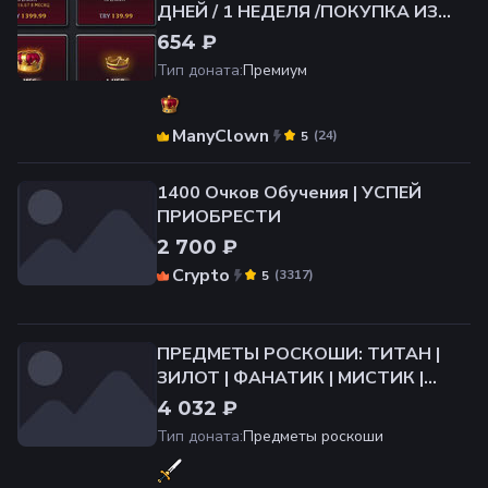
ДНЕЙ / 1 НЕДЕЛЯ️ /ПОКУПКА ИЗ
МАГАЗИНА️/ БЫСТРАЯ ВЫДАЧА
654 ₽
Тип доната
:
Премиум
ManyClown
(
24
)
5
1400 Очков Обучения | УСПЕЙ
ПРИОБРЕСТИ
2 700 ₽
Crypto
(
3317
)
5
ПРЕДМЕТЫ РОСКОШИ: ТИТАН |
ЗИЛОТ | ФАНАТИК | МИСТИК |
АССАСИН | СЛЕДОПЫТ | АЛХИМИК
4 032 ₽
-- УСПЕЙ ПРИОБРЕСТИ
Тип доната
:
Предметы роскоши