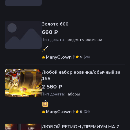
Золото 600
660 ₽
Тип доната
:
Предметы роскоши
ManyClown
(
24
)
5
Любой набор новичка/обычный за
15$
2 580 ₽
Тип доната
:
Наборы
ManyClown
(
24
)
5
️ЛЮБОЙ РЕГИОН️ /ПРЕМИУМ НА 7