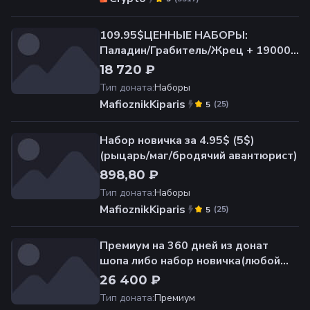
109.95$ЦЕННЫЕ НАБОРЫ:
Паладин/Грабитель/Жрец + 19000
Золота
18 720 ₽
Тип доната
:
Наборы
MafioznikKiparis
(
25
)
5
Набор новичка за 4.95$ (5$)
(рыцарь/маг/бродячий авантюрист)
898,80 ₽
Тип доната
:
Наборы
MafioznikKiparis
(
25
)
5
Премиум на 360 дней из донат
шопа либо набор новичка(любой
сервер)
26 400 ₽
Тип доната
:
Премиум