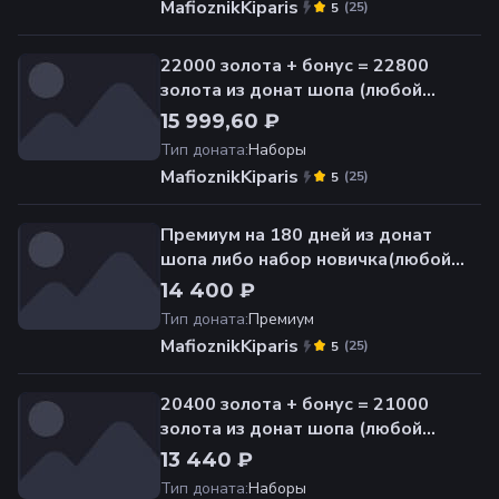
MafioznikKiparis
(
25
)
5
22000 золота + бонус = 22800
золота из донат шопа (любой
сервер)
15 999,60 ₽
Тип доната
:
Наборы
MafioznikKiparis
(
25
)
5
Премиум на 180 дней из донат
шопа либо набор новичка(любой
сервер)
14 400 ₽
Тип доната
:
Премиум
MafioznikKiparis
(
25
)
5
20400 золота + бонус = 21000
золота из донат шопа (любой
сервер)
13 440 ₽
Тип доната
:
Наборы