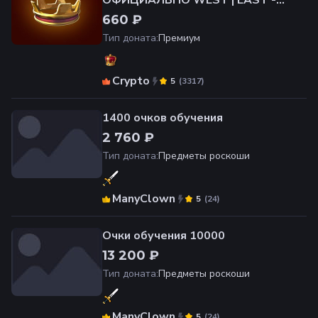
ОФИЦИАЛЬНО WEST | EAST -
ЛЮБОЙ СЕРВЕР
660 ₽
Тип доната
:
Премиум
Crypto
(
3317
)
5
1400 очков обучения
2 760 ₽
Тип доната
:
Предметы роскоши
ManyClown
(
24
)
5
Очки обучения 10000
13 200 ₽
Тип доната
:
Предметы роскоши
ManyClown
(
24
)
5