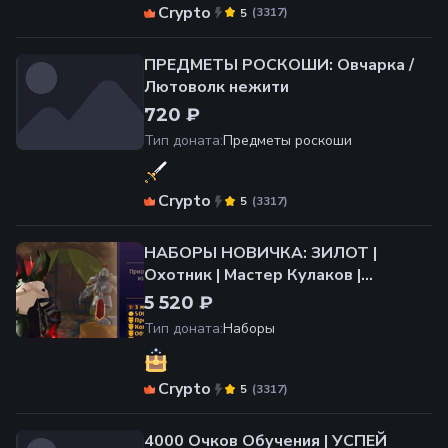
Crypto
(
3317
)
5
ПРЕДМЕТЫ РОСКОШИ: Овчарка /
Лютоволк нежити
720 ₽
Тип доната
:
Предметы роскоши
Crypto
(
3317
)
5
НАБОРЫ НОВИЧКА: ЗИЛОТ |
Охотник | Мастер Кулаков |
Хранитель душ | Фанатик -- УСПЕЙ
5 520 ₽
ПРИОБРЕСТИ
Тип доната
:
Наборы
Crypto
(
3317
)
5
4000 Очков Обучения | УСПЕЙ