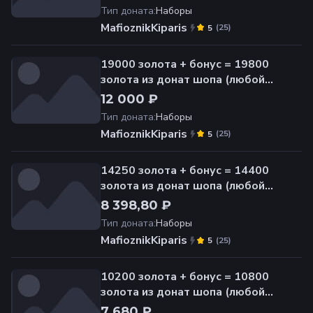
Тип доната
:
Наборы
MafioznikKiparis
(
25
)
5
19000 золота + бонус = 19800
золота из донат шопа (любой
сервер)
12 000 ₽
Тип доната
:
Наборы
MafioznikKiparis
(
25
)
5
14250 золота + бонус = 14400
золота из донат шопа (любой
сервер)
8 398,80 ₽
Тип доната
:
Наборы
MafioznikKiparis
(
25
)
5
10200 золота + бонус = 10800
золота из донат шопа (любой
сервер)
7 680 ₽