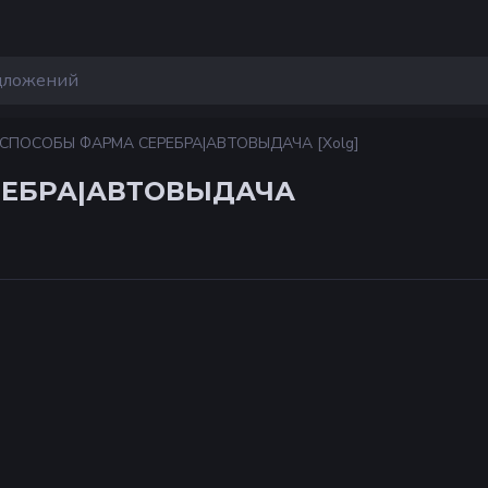
СПОСОБЫ ФАРМА СЕРЕБРА|АВТОВЫДАЧА [Xolg]
РЕБРА|АВТОВЫДАЧА