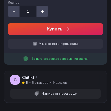
Кол-во
–
+
Купить
У меня есть промокод
Защита средств до завершения сделки
Chilikf
C
5
отзывов
9
сделок
5
Написать продавцу