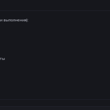
ни выполнения):
аты