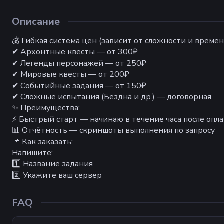
Описание
💰 Гибкая система цен (зависит от сложности и време
✔ Архонтные квесты — от 300₽
✔ Легенды персонажей — от 250₽
✔ Мировые квесты — от 200₽
✔ Событийные задания — от 150₽
✔ Сложные испытания (Бездна и др.) — договорная
✨ Преимущества:
⚡ Быстрый старт — начинаю в течение часа после опл
📊 Отчётность — скриншоты выполнения по запросу
📌 Как заказать:
Напишите:
1️⃣ Название задания
2️⃣ Укажите ваш сервер
FAQ