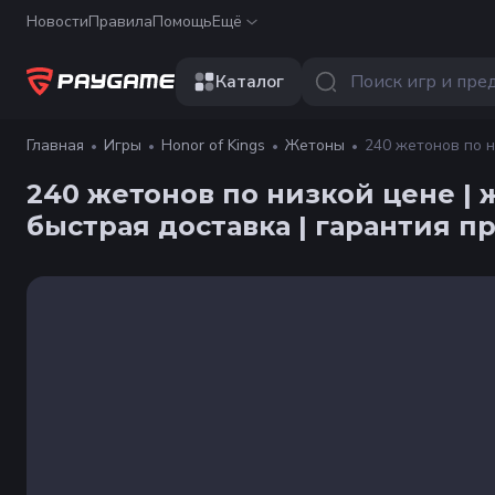
Новости
Правила
Помощь
Ещё
Каталог
Главная
Игры
Honor of Kings
Жетоны
240 жетонов по н
пополнение по UID [Kurumi228]
240 жетонов по низкой цене | 
быстрая доставка | гарантия п