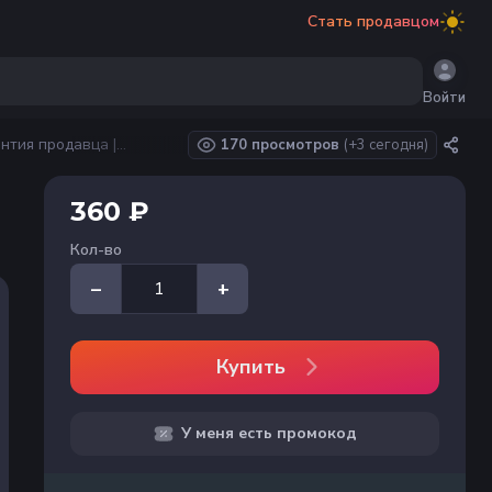
Стать продавцом
Войти
нтия продавца |
170 просмотров
(+
3
сегодня)
360 ₽
Кол-во
–
+
Купить
У меня есть промокод