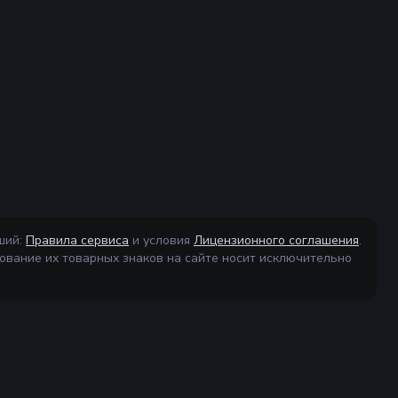
ший:
Правила сервиса
и условия
Лицензионного соглашения
.
ование их товарных знаков на сайте носит исключительно
ция
О сайте
Связь
виса
О проекте
Контакты
оговор
Новости
Помощь