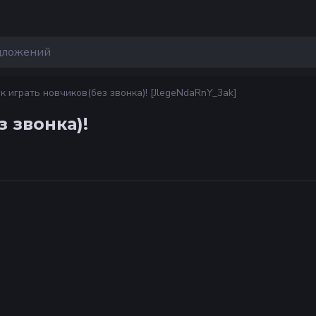
ак играть новчиков(без звонка)! [JlegeNdaRnY_3ak]
з звонка)!