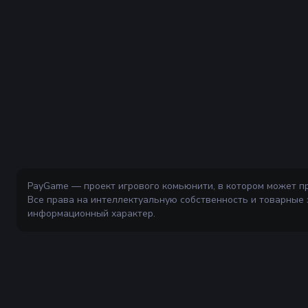
PayGame — проект игрового комьюнити, в котором может п
Все права на интеллектуальную собственность и товарные
информационный характер.
Ваш надёжный и безопасный маркетплейс для покупки и прод
внутриигровых ценностей