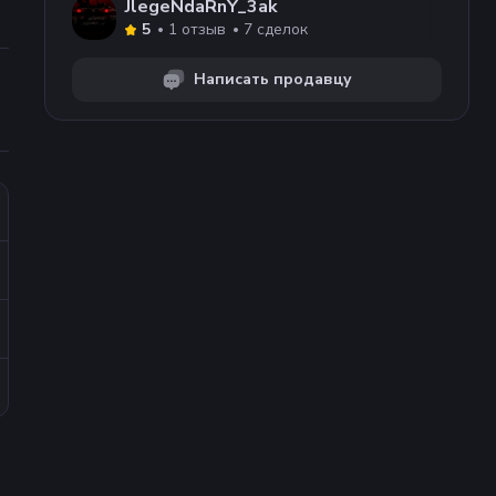
JlegeNdaRnY_3ak
1
отзыв
7
сделок
5
Написать продавцу