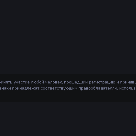
ринять участие любой человек, прошедший регистрацию и приняв
 знаки принадлежат соответствующим правообладателям, использ
Информа
ажи
Правила сер
Агентский д