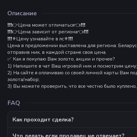
Описание
❗❗❗👉Цена может отличаться👈❗❗❗
❗❗❗👉Цена зависит от региона👈❗❗❗
❗❗❗⚜️Цену узнавайте в лс⚜️❗❗❗
Цена в предложении выставлена для региона: Беларусь
отправив ник, в каждой стране своя цена.
✅ Как я покупаю Вам золото, акции и прочее?
1) Напишите в чат Ваш игровой ник и посмотрим цену;
2) На сайте я оплачиваю со своей личной карты Вам 
золота/набор;
3) Вы можете проверить, что все честно было куплено, 
FAQ
Как проходит сделка?
Что делать если продавец не отвечает?