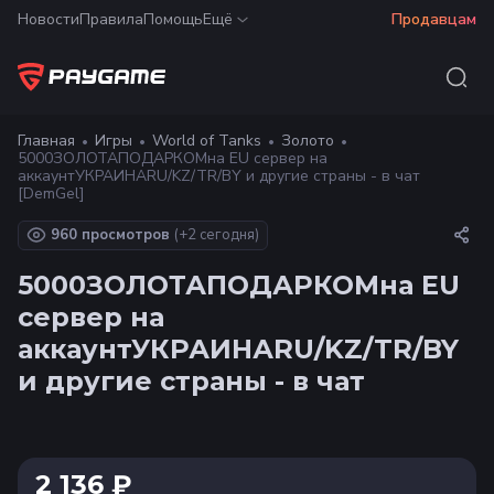
Новости
Правила
Помощь
Ещё
Продавцам
Главная
Игры
World of Tanks
Золото
5000ЗОЛОТАПОДАРКОМна EU сервер на
аккаунтУКРАИНАRU/KZ/TR/BY и другие страны - в чат
[DemGel]
960 просмотров
(+
2
сегодня)
5000ЗОЛОТАПОДАРКОМна EU
сервер на
аккаунтУКРАИНАRU/KZ/TR/BY
и другие страны - в чат
2 136 ₽