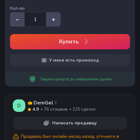
Кол-во
–
+
Купить
У меня есть промокод
Защита средств до завершения сделки
DemGel
D
76
отзывов
225
сделок
4.9
Написать продавцу
Продавец
был онлайн месяц назад
, уточните в