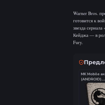
Warner Bros. п
готовится к во
звезда сериала
Кейджа — в рол
Fury.
Предло
MK Mobile а
(ANDROID).
Стартовый. 
DK