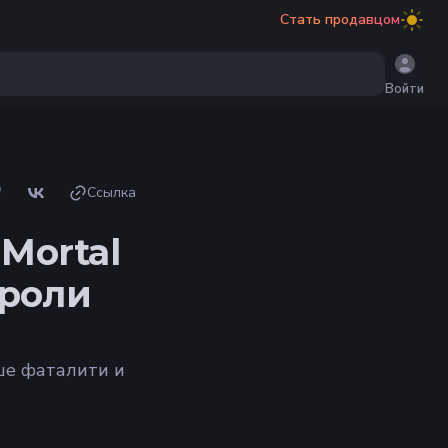
Стать продавцом
Войти
Ссылка
Mortal
 роли
ше фаталити и