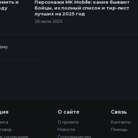
рмить и
Персонажи MK Mobile: какие бывают
оду
бойцы, их полный список и тир-лист
лучших на 2025 год
18 июля 2025
аму.
ция
О сайте
Связь
виса
О проекте
Контакты
оговор
Новости
Помощь
е соглашение
Сотрудничество