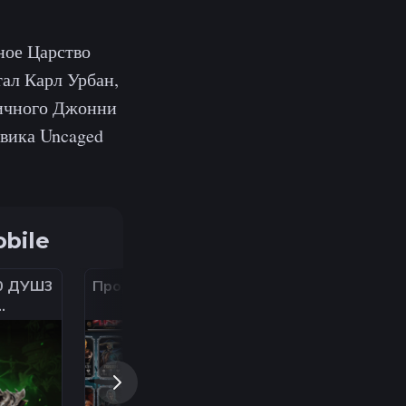
ное Царство
ал Карл Урбан,
тичного Джонни
вика Uncaged
bile
0 ДУШ3
Продажа аккаунта
ЛИЧНЫЙ АКК В
МОБАЙЛ