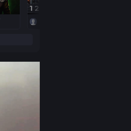
1 200 ₽
898,80 ₽
Artem55555
Destruction
нет оценок
нет оценок