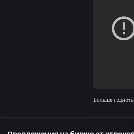
Больше годноты
Предложения на бирже от игроко