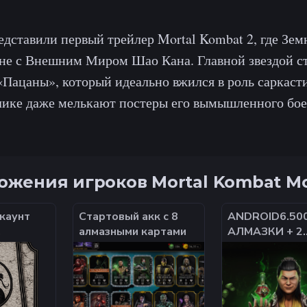
редставили первый трейлер Mortal Kombat 2, где Зем
йне с Внешним Миром Шао Кана. Главной звездой ст
 «Пацаны», который идеально вжился в роль саркас
ике даже мелькают постеры его вымышленного бое
жения игроков Mortal Kombat Mo
ккаунт
Стартовый акк с 8
ANDROID6.50
алмазными картами
АЛМАЗКИ + 2
300 000
ЗОЛОТЫЕ