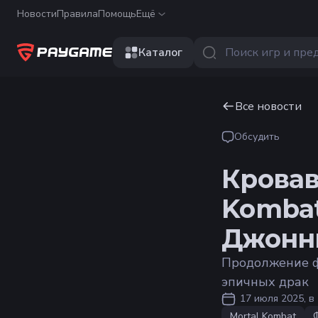
Новости
Правила
Помощь
Ещё
Каталог
Все новости
Обсудить
Кровав
Kombat
Джонн
Продолжение ф
эпичных драк
17 июля 2025, в 
Mortal Kombat