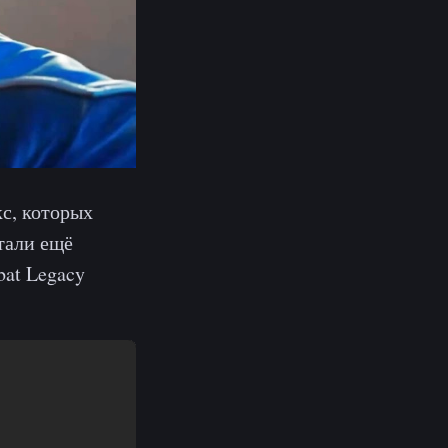
с, которых
тали ещё
bat Legacy