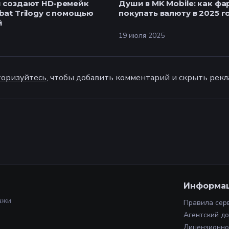
ы создают HD-ремейк
Души в MK Mobile: как фа
bat Trilogy с помощью
покупать валюту в 2025 г
й
19 июля 2025
оризуйтесь
, чтобы добавить комментарий и скрыть рекл
Информа
ажи
Правила сер
Агентский д
Лицензионно