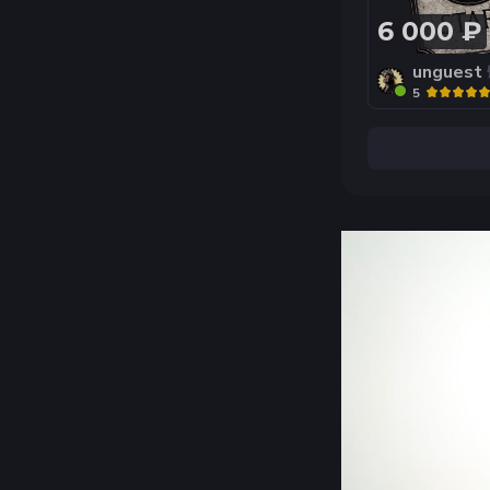
6 000 ₽
unguest
5