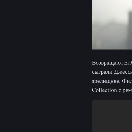
Возвращаются Л
сыграли Джесси
зрелищнее. Фил
Collection с ре